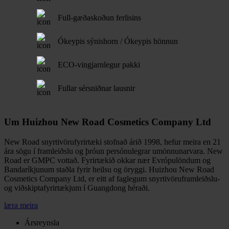
Full-gæðaskoðun ferlisins
Ókeypis sýnishorn / Ókeypis hönnun
ECO-vingjarnlegur pakki
Fullar sérsniðnar lausnir
Um Huizhou New Road Cosmetics Company Ltd
New Road snyrtivörufyrirtæki stofnað árið 1998, hefur meira en 21
ára sögu í framleiðslu og þróun persónulegrar umönnunarvara. New
Road er GMPC vottað. Fyrirtækið okkar nær Evrópulöndum og
Bandaríkjunum staðla fyrir heilsu og öryggi. Huizhou New Road
Cosmetics Company Ltd, er eitt af faglegum snyrtivöruframleiðslu-
og viðskiptafyrirtækjum í Guangdong héraði.
læra meira
Ársreynsla