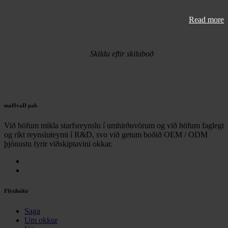
Read more
Skildu eftir skilaboð
maHvaD pab
Við höfum mikla starfsreynslu í umhirðuvörum og við höfum faglegt
og ríkt reynsluteymi í R&D, svo við getum boðið OEM / ODM
þjónustu fyrir viðskiptavini okkar.
Flýtileiðir
Saga
Um okkur