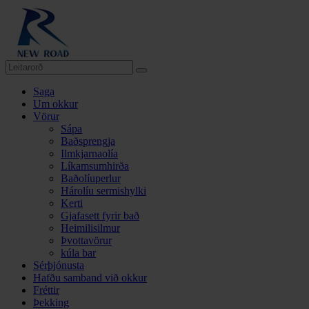
Saga
Um okkur
Vörur
Sápa
Baðsprengja
Ilmkjarnaolía
Líkamsumhirða
Baðolíuperlur
Hárolíu sermishylki
Kerti
Gjafasett fyrir bað
Heimilisilmur
Þvottavörur
kúla bar
Sérþjónusta
Hafðu samband við okkur
Fréttir
Þekking