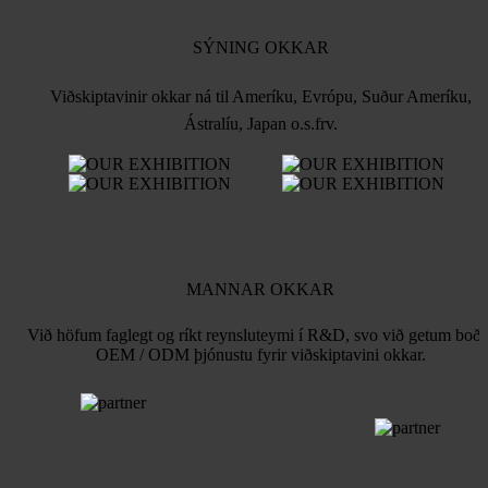
SÝNING OKKAR
Viðskiptavinir okkar ná til Ameríku, Evrópu, Suður Ameríku,
Ástralíu, Japan o.s.frv.
MANNAR OKKAR
Við höfum faglegt og ríkt reynsluteymi í R&D, svo við getum boði
OEM / ODM þjónustu fyrir viðskiptavini okkar.