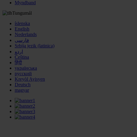
Myndband
Tungumál
íslenska
English
Nederlands
فارسی
Srbija jezik (latinica)
اردو
Čeština
हिंदी
українська
русский
Kreyòl Ayisyen
Deutsch
magyar