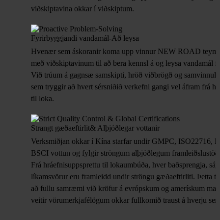
viðskiptavina okkar í viðskiptum.
Fyrirbyggjandi vandamál-Að leysa
Hvenær sem áskoranir koma upp vinnur NEW ROAD teymi
með viðskiptavinum til að bera kennsl á og leysa vandamál flj
Við trúum á gagnsæ samskipti, hröð viðbrögð og samvinnulau
sem tryggir að hvert sérsniðið verkefni gangi vel áfram frá 
til loka.
Strangt gæðaeftirlit
& Alþjóðlegar vottanir
Verksmiðjan okkar í Kína starfar undir GMPC, ISO22716, 
BSCI vottun og fylgir ströngum alþjóðlegum framleiðslustöð
Frá hráefnisuppsprettu til lokaumbúða, hver baðsprengja, sá
líkamsvörur eru framleidd undir ströngu gæðaeftirliti. Þetta tr
að fullu samræmi við kröfur á evrópskum og amerískum mar
veitir vörumerkjafélögum okkar fullkomið traust á hverju sem