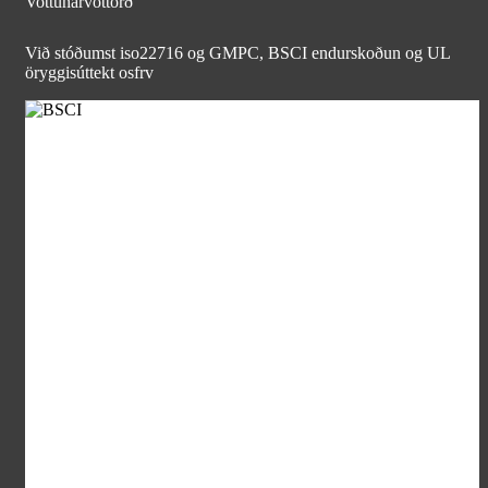
Vottunarvottorð
Við stóðumst iso22716 og GMPC, BSCI endurskoðun og UL
öryggisúttekt osfrv