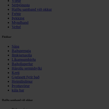
Vörur
Sérþjónusta
Hafðu samband við okkur
Fréttir
Þekking
Myndband
Veftré
Flokkar
Sápa
Baðsprengja
Ilmkjarnaolía
Líkamsumhirða
Baðolíuperlur
Hárolíu sermishylki
Kerti
Gjafasett fyrir bað
Heimilisilmur
Þvottavörur
kúla bar
Hafðu samband við okkur