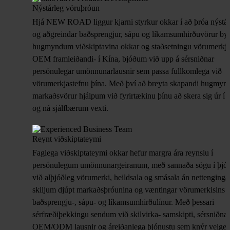
Nýstárleg vöruþróun
Hjá NEW ROAD liggur kjarni styrkur okkar í að þróa nýstár
og aðgreindar baðsprengjur, sápu og líkamsumhirðuvörur by
hugmyndum viðskiptavina okkar og staðsetningu vörumerkj
OEM framleiðandi- í Kína, bjóðum við upp á sérsniðnar
persónulegar umönnunarlausnir sem passa fullkomlega við
vörumerkjastefnu þína. Með því að breyta skapandi hugmynd
markaðsvörur hjálpum við fyrirtækinu þínu að skera sig úr í 
og ná sjálfbærum vexti.
Reynt viðskiptateymi
Faglega viðskiptateymi okkar hefur margra ára reynslu í
persónulegum umönnunargeiranum, með sannaða sögu í þjó
við alþjóðleg vörumerki, heildsala og smásala án nettenginga
skiljum djúpt markaðsþróunina og væntingar vörumerkisins f
baðsprengju-, sápu- og líkamsumhirðulínur. Með þessari
sérfræðiþekkingu sendum við skilvirka- samskipti, sérsniðnar
OEM/ODM lausnir og áreiðanlega þjónustu sem knýr velgen