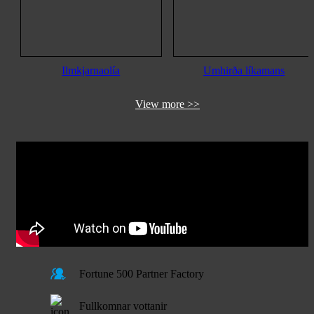
Ilmkjarnaolía
Umhirða líkamans
View more >>
Fortune 500 Partner Factory
Fullkomnar vottanir