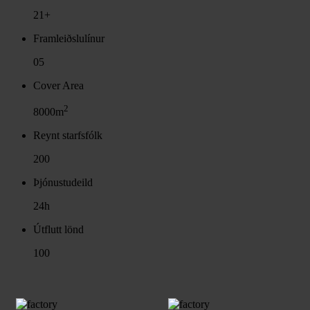
21+
Framleiðslulínur
05
Cover Area
2
8000m
Reynt starfsfólk
200
Þjónustudeild
24h
Útflutt lönd
100