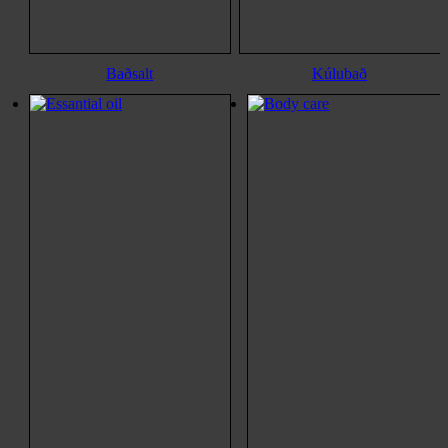
Baðsalt
Kúlubað