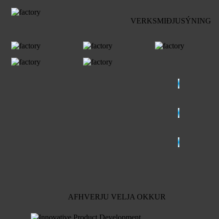
VERKSMIÐJUSÝNING
AFHVERJU VELJA OKKUR